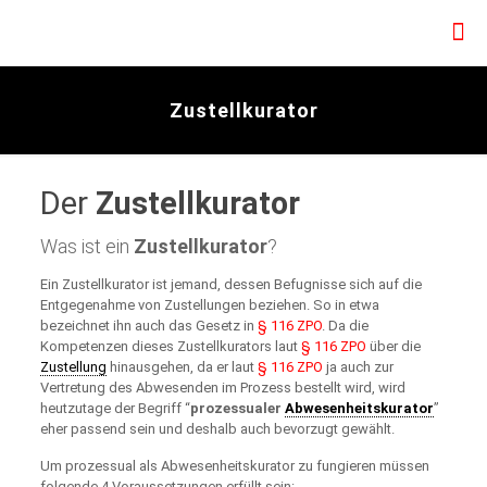
Zustellkurator
Der
Zustellkurator
Was ist ein
Zustellkurator
?
Ein Zustellkurator ist jemand, dessen Befugnisse sich auf die
Entgegenahme von Zustellungen beziehen. So in etwa
bezeichnet ihn auch das Gesetz in
§ 116 ZPO
. Da die
Kompetenzen dieses Zustellkurators laut
§ 116 ZPO
über die
Zustellung
hinausgehen, da er laut
§ 116 ZPO
ja auch zur
Vertretung des Abwesenden im Prozess bestellt wird, wird
heutzutage der Begriff “
prozessualer
Abwesenheitskurator
”
eher passend sein und deshalb auch bevorzugt gewählt.
Um prozessual als Abwesenheitskurator zu fungieren müssen
folgende 4 Voraussetzungen erfüllt sein: