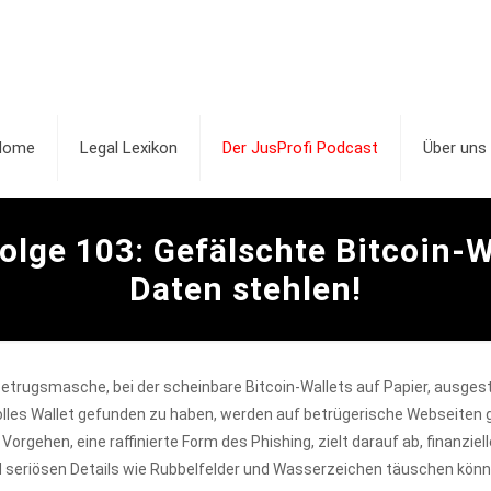
Home
Legal Lexikon
Der JusProfi Podcast
Über uns
olge 103: Gefälschte Bitcoin-W
Daten stehlen!
 Betrugsmasche, bei der scheinbare Bitcoin-Wallets auf Papier, ausg
olles Wallet gefunden zu haben, werden auf betrügerische Webseiten g
orgehen, eine raffinierte Form des Phishing, zielt darauf ab, finanziel
 seriösen Details wie Rubbelfelder und Wasserzeichen täuschen können