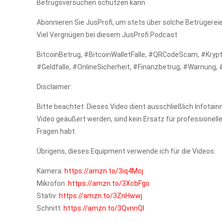
Betrugsversuchen schützen kann.
Abonnieren Sie JusProfi, um stets über solche Betrügereie
Viel Vergnügen bei diesem JusProfi Podcast
BitcoinBetrug, #BitcoinWalletFalle, #QRCodeScam, #Kryp
#Geldfalle, #OnlineSicherheit, #Finanzbetrug, #Warnung, 
Disclaimer:
Bitte beachtet: Dieses Video dient ausschließlich Infotai
Video geäußert werden, sind kein Ersatz für professionelle
Fragen habt.
Übrigens, dieses Equipment verwende ich für die Videos:
Kamera:
https://amzn.to/3iq4Mcj
Mikrofon:
https://amzn.to/3XcbFgo
Stativ:
https://amzn.to/3ZnHwwj
Schnitt:
https://amzn.to/3QvnnQI