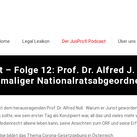
Home
Legal Lexikon
Der JusProfi Podcast
Über uns
 – Folge 12: Prof. Dr. Alfred J.
maliger Nationalratsabgeordn
mit dem herausragenden Prof. Dr. Alfred Noll. Warum er Jurist geword
llte, wie sein erster Tag als Konzipient war, all das und vieles mehr 
dienrecht alleine leben kann, seine Ansichten zum ORF und seine Er
olge bildet das Thema Corona-Gesetzgebung in Österreich.