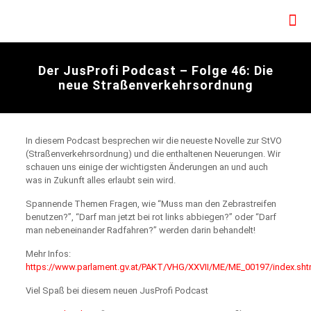
Der JusProfi Podcast – Folge 46: Die
neue Straßenverkehrsordnung
In diesem Podcast besprechen wir die neueste Novelle zur StVO
(Straßenverkehrsordnung) und die enthaltenen Neuerungen. Wir
schauen uns einige der wichtigsten Änderungen an und auch
was in Zukunft alles erlaubt sein wird.
Spannende Themen Fragen, wie “Muss man den Zebrastreifen
benutzen?”, “Darf man jetzt bei rot links abbiegen?” oder “Darf
man nebeneinander Radfahren?” werden darin behandelt!
Mehr Infos:
https://www.parlament.gv.at/PAKT/VHG/XXVII/ME/ME_00197/index.sht
Viel Spaß bei diesem neuen JusProfi Podcast