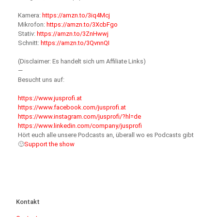
Kamera:
https://amzn.to/3iq4Mcj
Mikrofon:
https://amzn.to/3XcbFgo
Stativ:
https://amzn.to/3ZnHwwj
Schnitt:
https://amzn.to/3QvnnQI
(Disclaimer: Es handelt sich um Affiliate Links)
—
Besucht uns auf:
https://www.jusprofi.at
https://www.facebook.com/jusprofi.at
https://www.instagram.com/jusprofi/?hl=de
https://www.linkedin.com/company/jusprofi
Hört euch alle unsere Podcasts an, überall wo es Podcasts gibt
🙂
Support the show
Kontakt