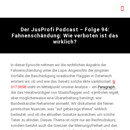
Der JusProfi Podcast – Folge 94:
Fahnenschändung: Wie verboten ist das
wirklich?
In dieser Episode nehmen wir die rechtlichen Aspekte der
Fahnenschändung unter die Lupe. Angesichts der jüngsten
Vorfälle der Beschädigung israelischer Flaggen in Österreich
erörtern wir, ob und wie das Gesetz solche Akte sanktioniert.
§
317 StGB
steht im Mittelpunkt unserer Analyse – ein
Paragraph
,
der das Herabwürdigen von Staatsflaggen und -symbolen regelt,
aber möglicherweise eine Überarbeitung benötigt, wie
Bundeskanzler Nehammer anmerkt. Wir diskutieren die feinen
juristischen Nuancen, was “auf gehässige Weise” wirklich
bedeutet, und ob die aktuellen Gesetze ausreichen, um solche
Taten zu ahnden. Dieses Thema ist nicht nur ein Rechtsdiskurs,
sondern berührt auch die Grenzen der Meinungsfreiheit und den