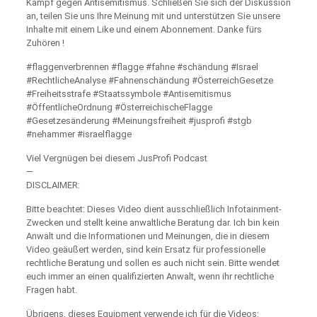
Kampf gegen Antisemitismus. Schließen Sie sich der Diskussion
an, teilen Sie uns Ihre Meinung mit und unterstützen Sie unsere
Inhalte mit einem Like und einem Abonnement. Danke fürs
Zuhören !
#flaggenverbrennen #flagge #fahne #schändung #Israel
#RechtlicheAnalyse #Fahnenschändung #ÖsterreichGesetze
#Freiheitsstrafe #Staatssymbole #Antisemitismus
#ÖffentlicheOrdnung #ÖsterreichischeFlagge
#Gesetzesänderung #Meinungsfreiheit #jusprofi #stgb
#nehammer #israelflagge
Viel Vergnügen bei diesem JusProfi Podcast
—
DISCLAIMER:
Bitte beachtet: Dieses Video dient ausschließlich Infotainment-
Zwecken und stellt keine anwaltliche Beratung dar. Ich bin kein
Anwalt und die Informationen und Meinungen, die in diesem
Video geäußert werden, sind kein Ersatz für professionelle
rechtliche Beratung und sollen es auch nicht sein. Bitte wendet
euch immer an einen qualifizierten Anwalt, wenn ihr rechtliche
Fragen habt.
Übrigens, dieses Equipment verwende ich für die Videos: