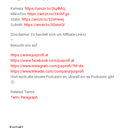
Kamera:
https://amzn.to/3iq4Mcj
Mikrofon:
https://amzn.to/3XcbFgo
Stativ:
https://amzn.to/3ZnHwwj
Schnitt:
https://amzn.to/3QvnnQI
(Disclaimer: Es handelt sich um Affiliate Links)
—
Besucht uns auf:
https://www.jusprofi.at
https://www.facebook.com/jusprofi.at
https://www.instagram.com/jusprofi/?hl=de
https://www.linkedin.com/company/jusprofi
Hört euch alle unsere Podcasts an, überall wo es Podcasts gibt
🙂
Related Terms:
Term: Paragraph
Kontakt