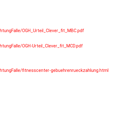
tungFalle/OGH_Urteil_Clever_fit_MBC.pdf
tungFalle/OGH-Urteil_Clever_fit_MCD.pdf
tungFalle/fitnesscenter-gebuehrenrueckzahlung.html