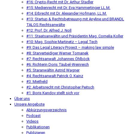
#16: Crypto-Recht mit Dr. Arthur Stadler
#15: Medienrecht mit Dr. Eva Hammertinger LL.M.
#14: Erbrecht mit Dr. Alexander Hofmann, LL.M.
#13: Startup & Rechtsbetreuung mit Anyline und BRANDL
TALOS Rechtsanwälte
#12: Prof. Dr. Alfred J. Noll
#11: Staatsanwältin und Präsidentin Mag. Cornelia Koller
#10: Mag. Sophie Martinetz – Legal Tech
#9: Das Legal Literacy Project – making law simple
#8: Starverteidiger Werner Tomanek
#7: Rechtsanwalt Johannes Öhlböck
#6: Richterin Doris Täubel-Weinreich
#5: Staranwältin Astrid Wagner
#4: Rechtsanwalt Patrick O. Kainz
#3: Mietheld
#2: Arbeitsrecht mit Christopher Peitsch
#1: Boris Kandov stellt sich vor
Über uns
Unsere Angebote
Abkürzungsverzeichnis
Podcast
Videos
Publikationen
Publizieren