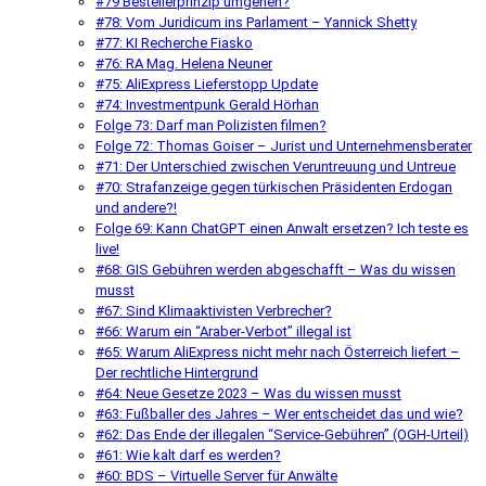
#79 Bestellerprinzip umgehen?
#78: Vom Juridicum ins Parlament – Yannick Shetty
#77: KI Recherche Fiasko
#76: RA Mag. Helena Neuner
#75: AliExpress Lieferstopp Update
#74: Investmentpunk Gerald Hörhan
Folge 73: Darf man Polizisten filmen?
Folge 72: Thomas Goiser – Jurist und Unternehmensberater
#71: Der Unterschied zwischen Veruntreuung und Untreue
#70: Strafanzeige gegen türkischen Präsidenten Erdogan
und andere?!
Folge 69: Kann ChatGPT einen Anwalt ersetzen? Ich teste es
live!
#68: GIS Gebühren werden abgeschafft – Was du wissen
musst
#67: Sind Klimaaktivisten Verbrecher?
#66: Warum ein “Araber-Verbot” illegal ist
#65: Warum AliExpress nicht mehr nach Österreich liefert –
Der rechtliche Hintergrund
#64: Neue Gesetze 2023 – Was du wissen musst
#63: Fußballer des Jahres – Wer entscheidet das und wie?
#62: Das Ende der illegalen “Service-Gebühren” (OGH-Urteil)
#61: Wie kalt darf es werden?
#60: BDS – Virtuelle Server für Anwälte