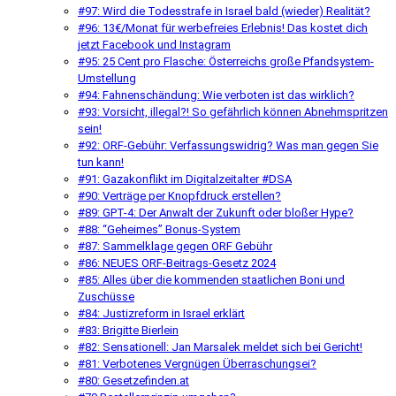
#97: Wird die Todesstrafe in Israel bald (wieder) Realität?
#96: 13€/Monat für werbefreies Erlebnis! Das kostet dich
jetzt Facebook und Instagram
#95: 25 Cent pro Flasche: Österreichs große Pfandsystem-
Umstellung
#94: Fahnenschändung: Wie verboten ist das wirklich?
#93: Vorsicht, illegal?! So gefährlich können Abnehmspritzen
sein!
#92: ORF-Gebühr: Verfassungswidrig? Was man gegen Sie
tun kann!
#91: Gazakonflikt im Digitalzeitalter #DSA
#90: Verträge per Knopfdruck erstellen?
#89: GPT-4: Der Anwalt der Zukunft oder bloßer Hype?
#88: “Geheimes” Bonus-System
#87: Sammelklage gegen ORF Gebühr
#86: NEUES ORF-Beitrags-Gesetz 2024
#85: Alles über die kommenden staatlichen Boni und
Zuschüsse
#84: Justizreform in Israel erklärt
#83: Brigitte Bierlein
#82: Sensationell: Jan Marsalek meldet sich bei Gericht!
#81: Verbotenes Vergnügen Überraschungsei?
#80: Gesetzefinden.at