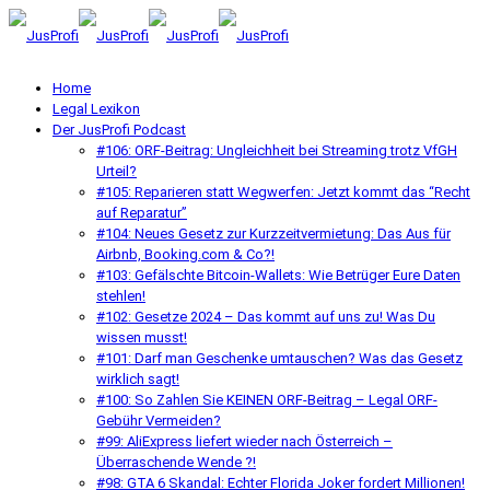
Home
Legal Lexikon
Der JusProfi Podcast
#106: ORF-Beitrag: Ungleichheit bei Streaming trotz VfGH
Urteil?
#105: Reparieren statt Wegwerfen: Jetzt kommt das “Recht
auf Reparatur”
#104: Neues Gesetz zur Kurzzeitvermietung: Das Aus für
Airbnb, Booking.com & Co?!
#103: Gefälschte Bitcoin-Wallets: Wie Betrüger Eure Daten
stehlen!
#102: Gesetze 2024 – Das kommt auf uns zu! Was Du
wissen musst!
#101: Darf man Geschenke umtauschen? Was das Gesetz
wirklich sagt!
#100: So Zahlen Sie KEINEN ORF-Beitrag – Legal ORF-
Gebühr Vermeiden?
#99: AliExpress liefert wieder nach Österreich –
Überraschende Wende ?!
#98: GTA 6 Skandal: Echter Florida Joker fordert Millionen!