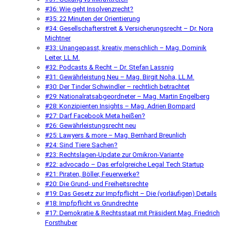
#36: Wie geht Insolvenzrecht?
#35: 22 Minuten der Orientierung
#34: Gesellschafterstreit & Versicherungsrecht – Dr. Nora
Michtner
#33: Unangepasst, kreativ, menschlich – Mag. Dominik
Leiter, LL.M.
#32: Podcasts & Recht – Dr. Stefan Lassnig
#31: Gewährleistung Neu – Mag. Birgit Noha, LL.M.
#30: Der Tinder Schwindler – rechtlich betrachtet
#29: Nationalratsabgeordneter – Mag. Martin Engelberg
#28: Konzipienten Insights – Mag. Adrien Bompard
#27: Darf Facebook Meta heißen?
#26: Gewährleistungsrecht neu
#25: Lawyers & more – Mag. Bernhard Breunlich
#24: Sind Tiere Sachen?
#23: Rechtslagen-Update zur Omikron-Variante
#22: advocado – Das erfolgreiche Legal Tech Startup
#21: Piraten, Böller, Feuerwerke?
#20: Die Grund- und Freiheitsrechte
#19: Das Gesetz zur Impfpflicht – Die (vorläufigen) Details
#18: Impfpflicht vs Grundrechte
#17: Demokratie & Rechtsstaat mit Präsident Mag. Friedrich
Forsthuber