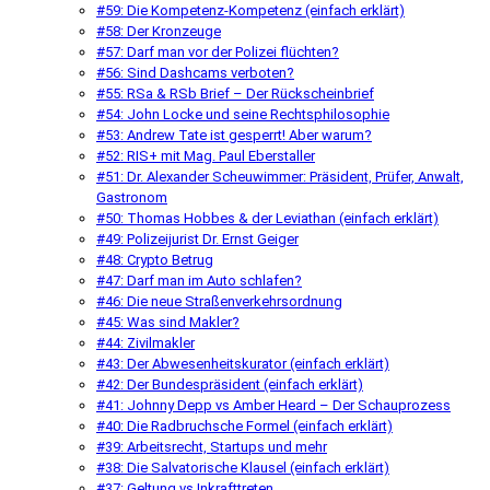
#59: Die Kompetenz-Kompetenz (einfach erklärt)
#58: Der Kronzeuge
#57: Darf man vor der Polizei flüchten?
#56: Sind Dashcams verboten?
#55: RSa & RSb Brief – Der Rückscheinbrief
#54: John Locke und seine Rechtsphilosophie
#53: Andrew Tate ist gesperrt! Aber warum?
#52: RIS+ mit Mag. Paul Eberstaller
#51: Dr. Alexander Scheuwimmer: Präsident, Prüfer, Anwalt,
Gastronom
#50: Thomas Hobbes & der Leviathan (einfach erklärt)
#49: Polizeijurist Dr. Ernst Geiger
#48: Crypto Betrug
#47: Darf man im Auto schlafen?
#46: Die neue Straßenverkehrsordnung
#45: Was sind Makler?
#44: Zivilmakler
#43: Der Abwesenheitskurator (einfach erklärt)
#42: Der Bundespräsident (einfach erklärt)
#41: Johnny Depp vs Amber Heard – Der Schauprozess
#40: Die Radbruchsche Formel (einfach erklärt)
#39: Arbeitsrecht, Startups und mehr
#38: Die Salvatorische Klausel (einfach erklärt)
#37: Geltung vs Inkrafttreten