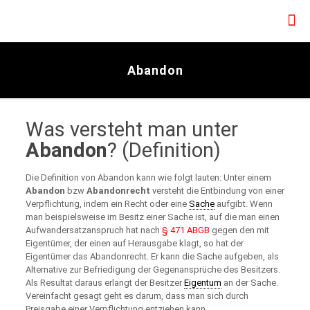
Abandon
Was versteht man unter
Abandon
? (Definition)
Die Definition von Abandon kann wie folgt lauten: Unter einem
Abandon
bzw
Abandonrecht
versteht die Entbindung von einer
Verpflichtung, indem ein Recht oder eine
Sache
aufgibt. Wenn
man beispielsweise im Besitz einer Sache ist, auf die man einen
Aufwandersatzanspruch hat nach
§ 471 ABGB
gegen den mit
Eigentümer, der einen auf Herausgabe klagt, so hat der
Eigentümer das Abandonrecht. Er kann die Sache aufgeben, als
Alternative zur Befriedigung der Gegenansprüche des Besitzers.
Als Resultat daraus erlangt der Besitzer
Eigentum
an der Sache.
Vereinfacht gesagt geht es darum, dass man sich durch
Preisgabe einer Verpflichtung entziehen kann.