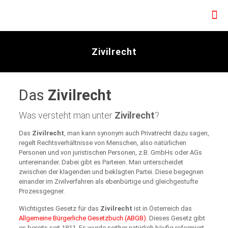
Zivilrecht
Das
Zivilrecht
Was versteht man unter
Zivilrecht
?
Das
Zivilrecht
, man kann synonym auch Privatrecht dazu sagen,
regelt Rechtsverhältnisse von Menschen, also natürlichen
Personen und von juristischen Personen, z.B. GmbHs oder AGs
untereinander. Dabei gibt es Parteien. Man unterscheidet
zwischen der klagenden und beklagten Partei. Diese begegnen
einander im Zivilverfahren als ebenbürtige und gleichgestufte
Prozessgegner.
Wichtigstes Gesetz für das
Zivilrecht
ist in Österreich das
Allgemeine Bürgerliche Gesetzbuch (ABGB)
. Dieses Gesetz gibt
es bereits seit 1811. Es wurde seither natürlich häufig reformiert