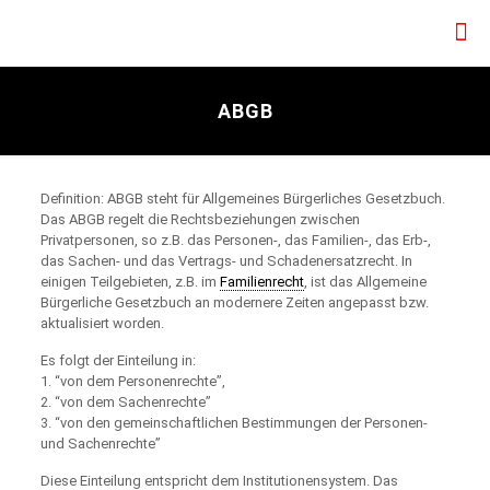
ABGB
Definition: ABGB steht für Allgemeines Bürgerliches Gesetzbuch.
Das ABGB regelt die Rechtsbeziehungen zwischen
Privatpersonen, so z.B. das Personen-, das Familien-, das Erb-,
das Sachen- und das Vertrags- und Schadenersatzrecht. In
einigen Teilgebieten, z.B. im
Familienrecht
, ist das Allgemeine
Bürgerliche Gesetzbuch an modernere Zeiten angepasst bzw.
aktualisiert worden.
Es folgt der Einteilung in:
1. “von dem Personenrechte”,
2. “von dem Sachenrechte”
3. “von den gemeinschaftlichen Bestimmungen der Personen-
und Sachenrechte”
Diese Einteilung entspricht dem Institutionensystem. Das