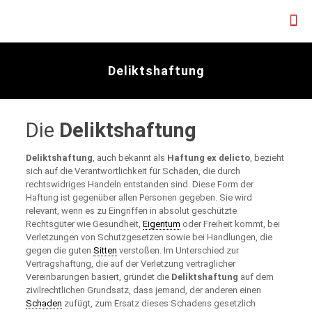
Deliktshaftung
Die
Deliktshaftung
Deliktshaftung
, auch bekannt als
Haftung ex delicto
, bezieht
sich auf die Verantwortlichkeit für Schäden, die durch
rechtswidriges Handeln entstanden sind. Diese Form der
Haftung ist gegenüber allen Personen gegeben. Sie wird
relevant, wenn es zu Eingriffen in absolut geschützte
Rechtsgüter wie Gesundheit,
Eigentum
oder Freiheit kommt, bei
Verletzungen von Schutzgesetzen sowie bei Handlungen, die
gegen die guten
Sitten
verstoßen. Im Unterschied zur
Vertragshaftung, die auf der Verletzung vertraglicher
Vereinbarungen basiert, gründet die
Deliktshaftung
auf dem
zivilrechtlichen Grundsatz, dass jemand, der anderen einen
Schaden
zufügt, zum Ersatz dieses Schadens gesetzlich