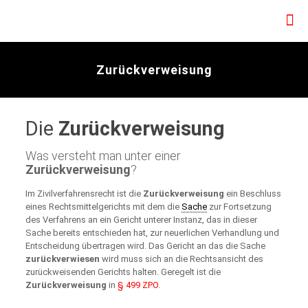
Zurückverweisung
Die
Zurückverweisung
Was versteht man unter einer
Zurückverweisung
?
Im Zivilverfahrensrecht ist die
Zurückverweisung
ein Beschluss
eines Rechtsmittelgerichts mit dem die
Sache
zur Fortsetzung
des Verfahrens an ein Gericht unterer Instanz, das in dieser
Sache bereits entschieden hat, zur neuerlichen Verhandlung und
Entscheidung übertragen wird. Das Gericht an das die Sache
zurückverwiesen
wird muss sich an die Rechtsansicht des
zurückweisenden Gerichts halten. Geregelt ist die
Zurückverweisung
in
§ 499 ZPO
.