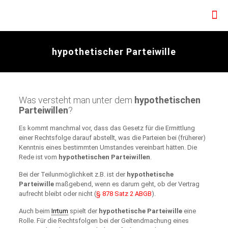
hypothetischer Parteiwille
Was versteht man unter dem
hypothetischen
Parteiwillen
?
Es kommt manchmal vor, dass das Gesetz für die Ermittlung
einer Rechtsfolge darauf abstellt, was die Parteien bei (früherer)
Kenntnis eines bestimmten Umstandes vereinbart hätten. Die
Rede ist vom
hypothetischen Parteiwillen
.
Bei der Teilunmöglichkeit z.B. ist der
hypothetische
Parteiwille
maßgebend, wenn es darum geht, ob der Vertrag
aufrecht bleibt oder nicht (
§ 878 Satz 2 ABGB
).
Auch beim
Irrtum
spielt der
hypothetische Parteiwille
eine
Rolle. Für die Rechtsfolgen bei der Geltendmachung eines