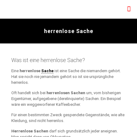
herrenlose Sache
Was ist eine herrenlose Sache?
Eine
herrenlose
Sache
ist eine Sache die niemandem gehört.
Hat sie noch nie jemandem gehört so ist sie ursprüngliche
herrenlos.
Oft handelt sich bei
herrenlosen Sachen
um, vom bisherigen
Eigentümer, aufgegebene (derelinquierte) Sachen. Ein Beispiel
wäre ein weggeworfener Kaffeebecher.
Für einen bestimmten Zweck gespendete Gegenstände, wie alte
Kleidung, sind nicht herrenlos.
Herrenlose Sachen
darf sich grundsätzlich jeder aneignen.
Man spricht dann von Okkupation.