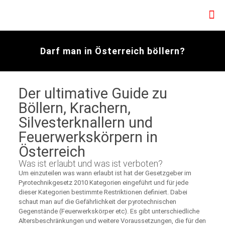
Darf man in Österreich böllern?
Der ultimative Guide zu
Böllern, Krachern,
Silvesterknallern und
Feuerwerkskörpern in
Österreich
Was ist erlaubt und was ist verboten?
Um einzuteilen was wann erlaubt ist hat der Gesetzgeber im
Pyrotechnikgesetz 2010 Kategorien eingeführt und für jede
dieser Kategorien bestimmte Restriktionen definiert. Dabei
schaut man auf die Gefährlichkeit der pyrotechnischen
Gegenstände (Feuerwerkskörper etc). Es gibt unterschiedliche
Altersbeschränkungen und weitere Voraussetzungen, die für den