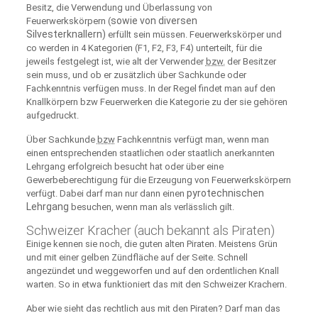
Besitz, die Verwendung und Überlassung von
sowie von diversen
Feuerwerkskörpern (
Silvesterknallern)
erfüllt sein müssen. Feuerwerkskörper und
co werden in 4 Kategorien (F1, F2, F3, F4) unterteilt, für die
jeweils festgelegt ist, wie alt der Verwender
bzw.
der Besitzer
sein muss, und ob er zusätzlich über Sachkunde oder
Fachkenntnis verfügen muss. In der Regel findet man auf den
Knallkörpern bzw Feuerwerken die Kategorie zu der sie gehören
aufgedruckt.
Über Sachkunde
bzw
Fachkenntnis verfügt man, wenn man
einen entsprechenden staatlichen oder staatlich anerkannten
Lehrgang erfolgreich besucht hat oder über eine
Gewerbeberechtigung für die Erzeugung von Feuerwerkskörpern
pyrotechnischen
verfügt. Dabei darf man nur dann einen
Lehrgang
besuchen, wenn man als verlässlich gilt.
Schweizer Kracher (auch bekannt als Piraten)
Einige kennen sie noch, die guten alten Piraten. Meistens Grün
und mit einer gelben Zündfläche auf der Seite. Schnell
angezündet und weggeworfen und auf den ordentlichen Knall
warten. So in etwa funktioniert das mit den Schweizer Krachern.
Aber wie sieht das rechtlich aus mit den Piraten? Darf man das