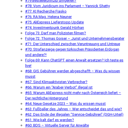
#79 Bestellerprinzip umgehen?
#78: Vom Juridicum ins Parlament – Yannick Shetty
#77: KI Recherche Fiasko
#76: RA Mag. Helena Neuner
#75: AliExpress Lieferstopp Update
#74: Investmentpunk Gerald Hörhan
Folge 73: Darf man Polizisten filmen?
Folge 72: Thomas Goiser – Jurist und Unternehmensberater
#71: Der Unterschied zwischen Veruntreuung und Untreue
#70: Strafanzeige gegen türkischen Präsidenten Erdogan
und andere?!
Folge 69: Kann ChatGPT einen Anwalt ersetzen? Ich teste es
live!
#68: GIS Gebühren werden abgeschafft – Was du wissen
musst
#67: Sind Klimaaktivisten Verbrecher?
#66: Warum ein “Araber-Verbot” illegal ist
#65: Warum AliExpress nicht mehr nach Österreich liefert –
Der rechtliche Hintergrund
#64: Neue Gesetze 2023 – Was du wissen musst
#63: Fußballer des Jahres – Wer entscheidet das und wie?
#62: Das Ende der illegalen “Service-Gebühren” (OGH-Urteil)
#61: Wie kalt darf es werden?
#60: BDS – Virtuelle Server für Anwälte