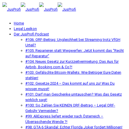
Home
Legal Lexikon
Der JusProfi Podcast
#106: ORF-Beitrag: Ungleichheit bei Streaming trotz VfGH
Urteil?
#105: Reparieren statt Wegwerfen: Jetzt kommt das “Recht
auf Reparatur”
#104: Neues Gesetz zur Kurzzeitvermietung: Das Aus für
Airbnb, Booking.com & Co?!
#103: Gefälschte Bitcoin-Wallets: Wie Betrüger Eure Daten
stehlen!
#102: Gesetze 2024 – Das kommt auf uns zu! Was Du
wissen musst!
#101: Darf man Geschenke umtauschen? Was das Gesetz
wirklich sagt!
#100: So Zahlen Sie KEINEN ORF-Beitrag – Legal ORF-
Gebühr Vermeiden?
#99: AliExpress liefert wieder nach Österreich –
Überraschende Wende ?!
#98: GTA 6 Skandal: Echter Florida Joker fordert Millionen!