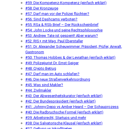
#59: Die Kompetenz-Kompetenz (einfach erklärt)
#58: Der Kronzeuge
#57: Darf man vor der Polizei flüchten?
#56: Sind Dashcams verboten?
#55: RSa & RSb Brief – Der Rückscheinbrief
#54: John Locke und seine Rechtsphilosophie
#53: Andrew Tate ist gesperrt! Aber warum?
#52: RIS+ mit Mag. Paul Eberstaller
#51: Dr. Alexander Scheuwimmer: Präsident, Prüfer, Anwalt,
Gastronom
#50: Thomas Hobbes & der Leviathan (einfach erklärt)
#49: Polizeijurist Dr. Ernst Geiger
#48: Crypto Betrug
#47: Darf man im Auto schlafen?
#46: Die neue Straßenverkehrsordnung
#45: Was sind Makler?
#44: Zivilmakler
#43: Der Abwesenheitskurator (einfach erklärt)
#42: Der Bundespräsident (einfach erklärt)
#41: Johnny Depp vs Amber Heard – Der Schauprozess
#40: Die Radbruchsche Formel (einfach erklärt)
#39: Arbeitsrecht, Startups und mehr
#38: Die Salvatorische Klausel (einfach erklärt)
#37: Geltung vs Inkrafttreten