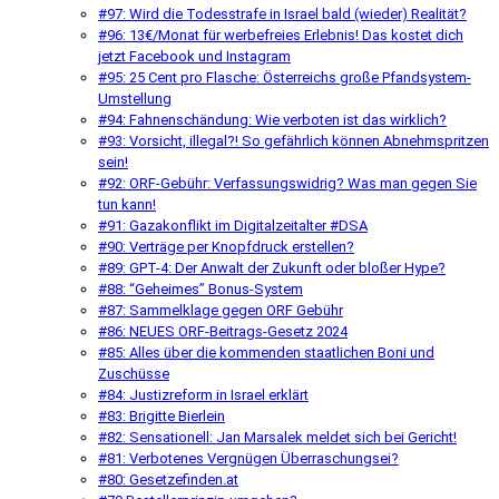
#97: Wird die Todesstrafe in Israel bald (wieder) Realität?
#96: 13€/Monat für werbefreies Erlebnis! Das kostet dich
jetzt Facebook und Instagram
#95: 25 Cent pro Flasche: Österreichs große Pfandsystem-
Umstellung
#94: Fahnenschändung: Wie verboten ist das wirklich?
#93: Vorsicht, illegal?! So gefährlich können Abnehmspritzen
sein!
#92: ORF-Gebühr: Verfassungswidrig? Was man gegen Sie
tun kann!
#91: Gazakonflikt im Digitalzeitalter #DSA
#90: Verträge per Knopfdruck erstellen?
#89: GPT-4: Der Anwalt der Zukunft oder bloßer Hype?
#88: “Geheimes” Bonus-System
#87: Sammelklage gegen ORF Gebühr
#86: NEUES ORF-Beitrags-Gesetz 2024
#85: Alles über die kommenden staatlichen Boni und
Zuschüsse
#84: Justizreform in Israel erklärt
#83: Brigitte Bierlein
#82: Sensationell: Jan Marsalek meldet sich bei Gericht!
#81: Verbotenes Vergnügen Überraschungsei?
#80: Gesetzefinden.at