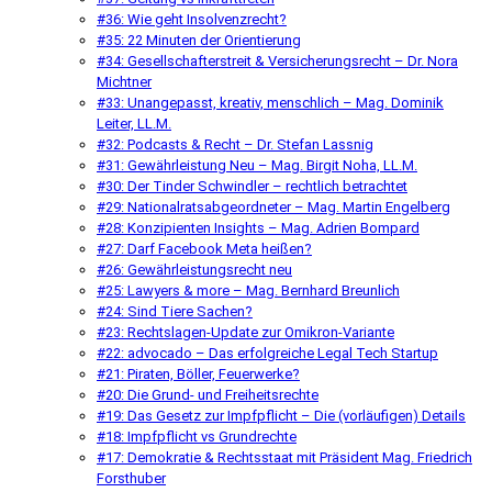
#36: Wie geht Insolvenzrecht?
#35: 22 Minuten der Orientierung
#34: Gesellschafterstreit & Versicherungsrecht – Dr. Nora
Michtner
#33: Unangepasst, kreativ, menschlich – Mag. Dominik
Leiter, LL.M.
#32: Podcasts & Recht – Dr. Stefan Lassnig
#31: Gewährleistung Neu – Mag. Birgit Noha, LL.M.
#30: Der Tinder Schwindler – rechtlich betrachtet
#29: Nationalratsabgeordneter – Mag. Martin Engelberg
#28: Konzipienten Insights – Mag. Adrien Bompard
#27: Darf Facebook Meta heißen?
#26: Gewährleistungsrecht neu
#25: Lawyers & more – Mag. Bernhard Breunlich
#24: Sind Tiere Sachen?
#23: Rechtslagen-Update zur Omikron-Variante
#22: advocado – Das erfolgreiche Legal Tech Startup
#21: Piraten, Böller, Feuerwerke?
#20: Die Grund- und Freiheitsrechte
#19: Das Gesetz zur Impfpflicht – Die (vorläufigen) Details
#18: Impfpflicht vs Grundrechte
#17: Demokratie & Rechtsstaat mit Präsident Mag. Friedrich
Forsthuber