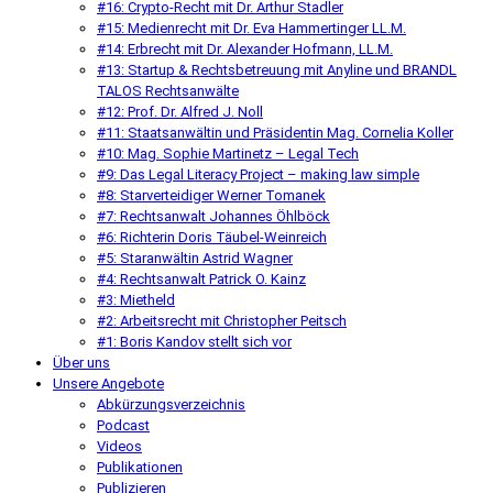
#16: Crypto-Recht mit Dr. Arthur Stadler
#15: Medienrecht mit Dr. Eva Hammertinger LL.M.
#14: Erbrecht mit Dr. Alexander Hofmann, LL.M.
#13: Startup & Rechtsbetreuung mit Anyline und BRANDL
TALOS Rechtsanwälte
#12: Prof. Dr. Alfred J. Noll
#11: Staatsanwältin und Präsidentin Mag. Cornelia Koller
#10: Mag. Sophie Martinetz – Legal Tech
#9: Das Legal Literacy Project – making law simple
#8: Starverteidiger Werner Tomanek
#7: Rechtsanwalt Johannes Öhlböck
#6: Richterin Doris Täubel-Weinreich
#5: Staranwältin Astrid Wagner
#4: Rechtsanwalt Patrick O. Kainz
#3: Mietheld
#2: Arbeitsrecht mit Christopher Peitsch
#1: Boris Kandov stellt sich vor
Über uns
Unsere Angebote
Abkürzungsverzeichnis
Podcast
Videos
Publikationen
Publizieren