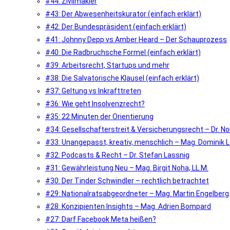
#44: Zivilmakler
#43: Der Abwesenheitskurator (einfach erklärt)
#42: Der Bundespräsident (einfach erklärt)
#41: Johnny Depp vs Amber Heard – Der Schauprozess
#40: Die Radbruchsche Formel (einfach erklärt)
#39: Arbeitsrecht, Startups und mehr
#38: Die Salvatorische Klausel (einfach erklärt)
#37: Geltung vs Inkrafttreten
#36: Wie geht Insolvenzrecht?
#35: 22 Minuten der Orientierung
#34: Gesellschafterstreit & Versicherungsrecht – Dr. N
#33: Unangepasst, kreativ, menschlich – Mag. Dominik Le
#32: Podcasts & Recht – Dr. Stefan Lassnig
#31: Gewährleistung Neu – Mag. Birgit Noha, LL.M.
#30: Der Tinder Schwindler – rechtlich betrachtet
#29: Nationalratsabgeordneter – Mag. Martin Engelberg
#28: Konzipienten Insights – Mag. Adrien Bompard
#27: Darf Facebook Meta heißen?