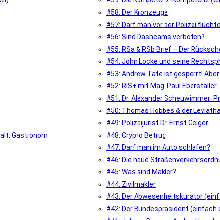
il)
#59: Die Kompetenz-Kompetenz (ein
#58: Der Kronzeuge
#57: Darf man vor der Polizei flücht
#56: Sind Dashcams verboten?
#55: RSa & RSb Brief – Der Rücksche
#54: John Locke und seine Rechtsph
#53: Andrew Tate ist gesperrt! Abe
#52: RIS+ mit Mag. Paul Eberstaller
#51: Dr. Alexander Scheuwimmer: Pr
#50: Thomas Hobbes & der Leviathan
#49: Polizeijurist Dr. Ernst Geiger
walt, Gastronom
#48: Crypto Betrug
#47: Darf man im Auto schlafen?
#46: Die neue Straßenverkehrsordn
#45: Was sind Makler?
#44: Zivilmakler
#43: Der Abwesenheitskurator (einfa
#42: Der Bundespräsident (einfach e