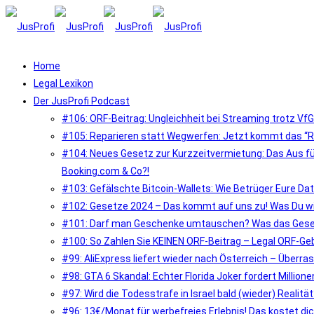
Home
Legal Lexikon
Der JusProfi Podcast
#106: ORF-Beitrag: Ungleichheit bei Streaming trotz VfG
#105: Reparieren statt Wegwerfen: Jetzt kommt das “R
#104: Neues Gesetz zur Kurzzeitvermietung: Das Aus fü
Booking.com & Co?!
#103: Gefälschte Bitcoin-Wallets: Wie Betrüger Eure Dat
#102: Gesetze 2024 – Das kommt auf uns zu! Was Du w
#101: Darf man Geschenke umtauschen? Was das Gesetz
#100: So Zahlen Sie KEINEN ORF-Beitrag – Legal ORF-G
#99: AliExpress liefert wieder nach Österreich – Überr
#98: GTA 6 Skandal: Echter Florida Joker fordert Millione
#97: Wird die Todesstrafe in Israel bald (wieder) Realität
#96: 13€/Monat für werbefreies Erlebnis! Das kostet di