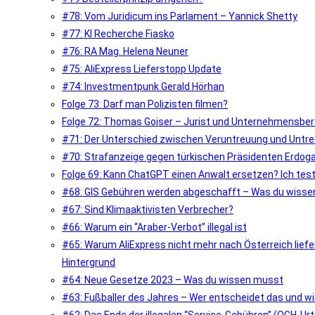
#78: Vom Juridicum ins Parlament – Yannick Shetty
#77: KI Recherche Fiasko
#76: RA Mag. Helena Neuner
#75: AliExpress Lieferstopp Update
#74: Investmentpunk Gerald Hörhan
Folge 73: Darf man Polizisten filmen?
Folge 72: Thomas Goiser – Jurist und Unternehmensber
#71: Der Unterschied zwischen Veruntreuung und Untr
#70: Strafanzeige gegen türkischen Präsidenten Erdoga
Folge 69: Kann ChatGPT einen Anwalt ersetzen? Ich teste
#68: GIS Gebühren werden abgeschafft – Was du wiss
#67: Sind Klimaaktivisten Verbrecher?
#66: Warum ein “Araber-Verbot” illegal ist
#65: Warum AliExpress nicht mehr nach Österreich liefer
Hintergrund
#64: Neue Gesetze 2023 – Was du wissen musst
#63: Fußballer des Jahres – Wer entscheidet das und w