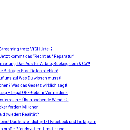
 Streaming trotz VfGH Urteil?
 Jetzt kommt das “Recht auf Reparatur”
mietung: Das Aus für Airbnb, Booking.com & Co?!
ie Betrüger Eure Daten stehlen!
uf uns zu! Was Du wissen musst!
en? Was das Gesetz wirklich sagt!
itrag – Legal ORF-Gebühr Vermeiden?
 Österreich – Überraschende Wende ?!
ker fordert Millionen!
ald (wieder) Realität?
ebnis! Das kostet dich jetzt Facebook und Instagram
ichs große Pfandsystem-Umstellung