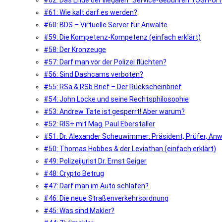
#62: Das Ende der illegalen “Service-Gebühren” (OGH-Urte
#61: Wie kalt darf es werden?
#60: BDS – Virtuelle Server für Anwälte
#59: Die Kompetenz-Kompetenz (einfach erklärt)
#58: Der Kronzeuge
#57: Darf man vor der Polizei flüchten?
#56: Sind Dashcams verboten?
#55: RSa & RSb Brief – Der Rückscheinbrief
#54: John Locke und seine Rechtsphilosophie
#53: Andrew Tate ist gesperrt! Aber warum?
#52: RIS+ mit Mag. Paul Eberstaller
#51: Dr. Alexander Scheuwimmer: Präsident, Prüfer, An
#50: Thomas Hobbes & der Leviathan (einfach erklärt)
#49: Polizeijurist Dr. Ernst Geiger
#48: Crypto Betrug
#47: Darf man im Auto schlafen?
#46: Die neue Straßenverkehrsordnung
#45: Was sind Makler?