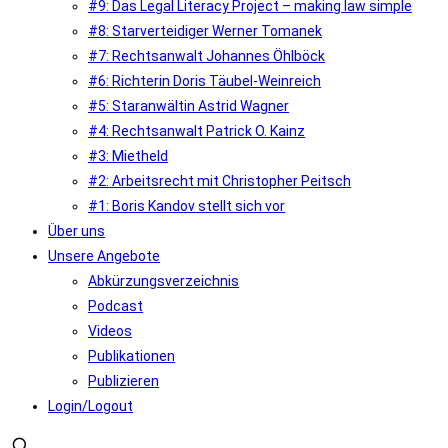
#9: Das Legal Literacy Project – making law simple
#8: Starverteidiger Werner Tomanek
#7: Rechtsanwalt Johannes Öhlböck
#6: Richterin Doris Täubel-Weinreich
#5: Staranwältin Astrid Wagner
#4: Rechtsanwalt Patrick O. Kainz
#3: Mietheld
#2: Arbeitsrecht mit Christopher Peitsch
#1: Boris Kandov stellt sich vor
Über uns
Unsere Angebote
Abkürzungsverzeichnis
Podcast
Videos
Publikationen
Publizieren
Login/Logout