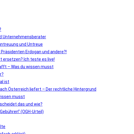
?
und Unternehmensberater
untreuung und Untreue
 Präsidenten Erdogan und andere?!
 ersetzen? Ich teste es live!
afft – Was du wissen musst
r?
l ist
ch Österreich liefert – Der rechtliche Hintergrund
wissen musst
tscheidet das und wie?
-Gebühren” (OGH-Urteil)
lte