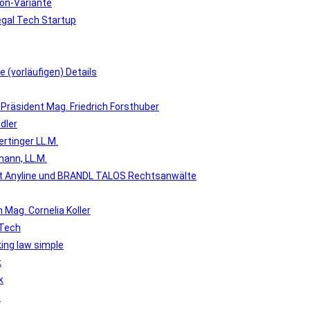
on-Variante
egal Tech Startup
e (vorläufigen) Details
Präsident Mag. Friedrich Forsthuber
dler
rtinger LL.M.
mann, LL.M.
it Anyline und BRANDL TALOS Rechtsanwälte
 Mag. Cornelia Koller
 Tech
king law simple
k
k
h