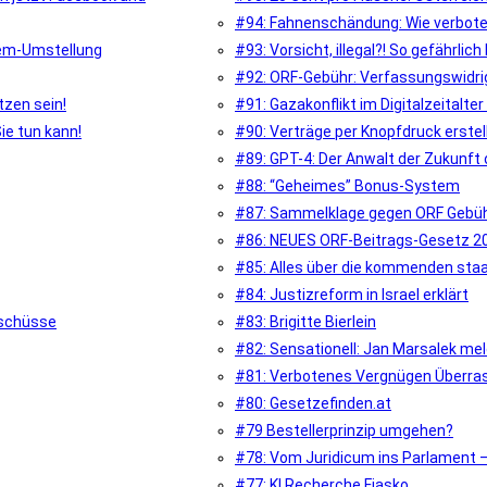
#94: Fahnenschändung: Wie verboten
tem-Umstellung
#93: Vorsicht, illegal?! So gefährli
#92: ORF-Gebühr: Verfassungswidri
tzen sein!
#91: Gazakonflikt im Digitalzeitalte
e tun kann!
#90: Verträge per Knopfdruck erstel
#89: GPT-4: Der Anwalt der Zukunft 
#88: “Geheimes” Bonus-System
#87: Sammelklage gegen ORF Gebü
#86: NEUES ORF-Beitrags-Gesetz 2
#85: Alles über die kommenden sta
#84: Justizreform in Israel erklärt
uschüsse
#83: Brigitte Bierlein
#82: Sensationell: Jan Marsalek meld
#81: Verbotenes Vergnügen Überra
#80: Gesetzefinden.at
#79 Bestellerprinzip umgehen?
#78: Vom Juridicum ins Parlament 
#77: KI Recherche Fiasko