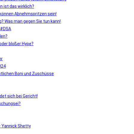
 ist das wirklich?
ch können Abnehmspritzen sein!
g? Was man gegen Sie tun kann!
r #DSA
len?
oder bloßer Hype?
hr
024
atlichen Boni und Zuschüsse
et sich bei Gericht!
schungsei?
– Yannick Shetty