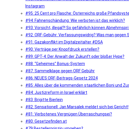
Instagram
#95: 25 Cent pro Flasche: Österreichs große Pfandsys
#94: Fahnenschändung: Wie verboten ist das wirklich?
#93: Vorsicht, illegal?! So gefährlich können Abnehmspri
#92: ORF-Gebühr: Verfassungswidrig? Was man gegen Si
#91: Gazakonflikt im Digitalzeitalter #DSA
#90: Verträge per Knopfdruck erstellen?
#89: GPT-4: Der Anwalt der Zukunft oder bloßer Hype?
#88: “Geheimes” Bonus-System
#87: Sammelklage gegen ORF Gebühr
#86: NEUES ORF-Beitrags-Gesetz 2024
#85: Alles über die kommenden staatlichen Boni und Z
#84: Justizreform in Israel erklärt
#83: Brigitte Bierlein
#82: Sensationell: Jan Marsalek meldet sich bei Gericht!
#81: Verbotenes Vergnügen Überraschungsei?
#80: Gesetzefinden.at
#79 Bestellerprinzip umgehen?