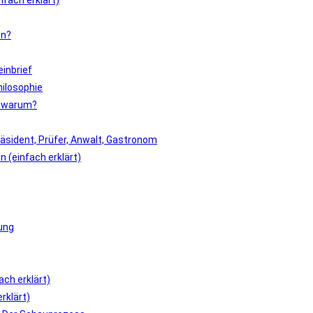
fach erklärt)
en?
inbrief
ilosophie
r warum?
äsident, Prüfer, Anwalt, Gastronom
 (einfach erklärt)
ung
ch erklärt)
rklärt)