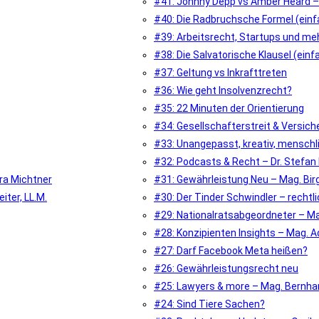
#41: Johnny Depp vs Amber Heard 
#40: Die Radbruchsche Formel (einfa
#39: Arbeitsrecht, Startups und me
#38: Die Salvatorische Klausel (einfa
#37: Geltung vs Inkrafttreten
#36: Wie geht Insolvenzrecht?
#35: 22 Minuten der Orientierung
#34: Gesellschafterstreit & Versich
#33: Unangepasst, kreativ, menschli
#32: Podcasts & Recht – Dr. Stefan
ora Michtner
#31: Gewährleistung Neu – Mag. Birg
iter, LL.M.
#30: Der Tinder Schwindler – rechtl
#29: Nationalratsabgeordneter – Ma
#28: Konzipienten Insights – Mag. 
#27: Darf Facebook Meta heißen?
#26: Gewährleistungsrecht neu
#25: Lawyers & more – Mag. Bernhar
#24: Sind Tiere Sachen?