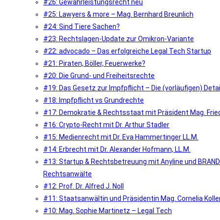
#26: Gewährleistungsrecht neu
#25: Lawyers & more – Mag. Bernhard Breunlich
#24: Sind Tiere Sachen?
#23: Rechtslagen-Update zur Omikron-Variante
#22: advocado – Das erfolgreiche Legal Tech Startup
#21: Piraten, Böller, Feuerwerke?
#20: Die Grund- und Freiheitsrechte
#19: Das Gesetz zur Impfpflicht – Die (vorläufigen) Detai
#18: Impfpflicht vs Grundrechte
#17: Demokratie & Rechtsstaat mit Präsident Mag. Frie
#16: Crypto-Recht mit Dr. Arthur Stadler
#15: Medienrecht mit Dr. Eva Hammertinger LL.M.
#14: Erbrecht mit Dr. Alexander Hofmann, LL.M.
#13: Startup & Rechtsbetreuung mit Anyline und BRAN
Rechtsanwälte
#12: Prof. Dr. Alfred J. Noll
#11: Staatsanwältin und Präsidentin Mag. Cornelia Kolle
#10: Mag. Sophie Martinetz – Legal Tech