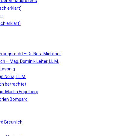
– Der Schauprozess
ch erklärt)
hr
ch erklärt)
erungsrecht – Dr. Nora Michtner
ch – Mag. Dominik Leiter, LL.M.
 Lassnig
it Noha, LL.M.
ich betrachtet
g. Martin Engelberg
Adrien Bompard
d Breunlich