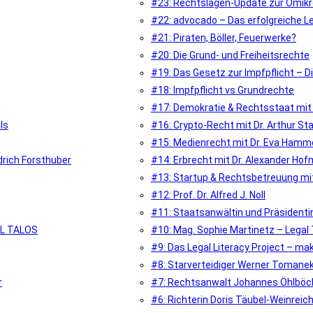
#23: Rechtslagen-Update zur Omikr
#22: advocado – Das erfolgreiche L
#21: Piraten, Böller, Feuerwerke?
#20: Die Grund- und Freiheitsrechte
#19: Das Gesetz zur Impfpflicht – Di
#18: Impfpflicht vs Grundrechte
#17: Demokratie & Rechtsstaat mit 
ls
#16: Crypto-Recht mit Dr. Arthur Sta
#15: Medienrecht mit Dr. Eva Hamme
drich Forsthuber
#14: Erbrecht mit Dr. Alexander Hof
#13: Startup & Rechtsbetreuung m
#12: Prof. Dr. Alfred J. Noll
#11: Staatsanwältin und Präsidentin
DL TALOS
#10: Mag. Sophie Martinetz – Legal
#9: Das Legal Literacy Project – ma
#8: Starverteidiger Werner Tomane
r
#7: Rechtsanwalt Johannes Öhlböc
#6: Richterin Doris Täubel-Weinreic