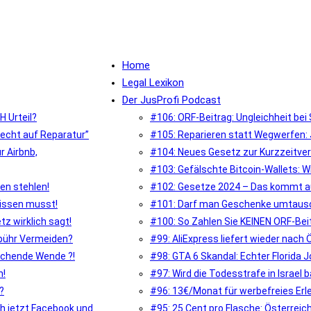
Home
Legal Lexikon
Der JusProfi Podcast
H Urteil?
#106: ORF-Beitrag: Ungleichheit bei
echt auf Reparatur”
#105: Reparieren statt Wegwerfen:
r Airbnb,
#104: Neues Gesetz zur Kurzzeitver
#103: Gefälschte Bitcoin-Wallets: W
en stehlen!
#102: Gesetze 2024 – Das kommt a
issen musst!
#101: Darf man Geschenke umtausch
 wirklich sagt!
#100: So Zahlen Sie KEINEN ORF-Be
ebühr Vermeiden?
#99: AliExpress liefert wieder nach
aschende Wende ?!
#98: GTA 6 Skandal: Echter Florida Jo
n!
#97: Wird die Todesstrafe in Israel b
?
#96: 13€/Monat für werbefreies Erl
ch jetzt Facebook und
#95: 25 Cent pro Flasche: Österre