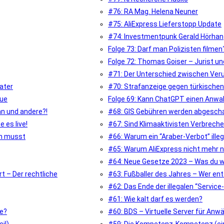
#76: RA Mag. Helena Neuner
#75: AliExpress Lieferstopp Update
#74: Investmentpunk Gerald Hörhan
Folge 73: Darf man Polizisten filmen
Folge 72: Thomas Goiser – Jurist 
#71: Der Unterschied zwischen Ver
ater
#70: Strafanzeige gegen türkischen
eue
Folge 69: Kann ChatGPT einen Anwalt
n und andere?!
#68: GIS Gebühren werden abgesch
 es live!
#67: Sind Klimaaktivisten Verbreche
en musst
#66: Warum ein “Araber-Verbot” illega
#65: Warum AliExpress nicht mehr na
#64: Neue Gesetze 2023 – Was du 
t – Der rechtliche
#63: Fußballer des Jahres – Wer en
#62: Das Ende der illegalen “Service
#61: Wie kalt darf es werden?
ie?
#60: BDS – Virtuelle Server für Anwä