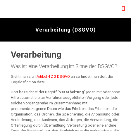
Verarbeitung (DSGVO)
Verarbeitung
Was ist eine Verarbeitung im Sinne der DSGVO?
Sieht man sich
Artikel 4 Z 2 DSGVO
an so findet man dort die
Legaldefinition dazu.
Dort bezeichnet der Begriff “
Verarbeitung
” jeden mit oder ohne
Hilfe automatisierter Verfahren ausgeführten Vorgang oder jede
solche Vorgangsreihe im Zusammenhang mit
personenbezogenen Daten wie das Erheben, das Erfassen, die
Organisation, das Ordnen, die Speicherung, die Anpassung oder
Veränderung, das Auslesen, das Abfragen, die Verwendung, die
Offenlegung durch Übermittlung, Verbreitung oder eine andere
Form der Bereitstellung, den Abgleich oder die Verknüpfung, die