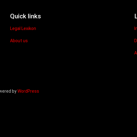
Quick links
Legal Lexikon
I
About us
D
owered by
WordPress