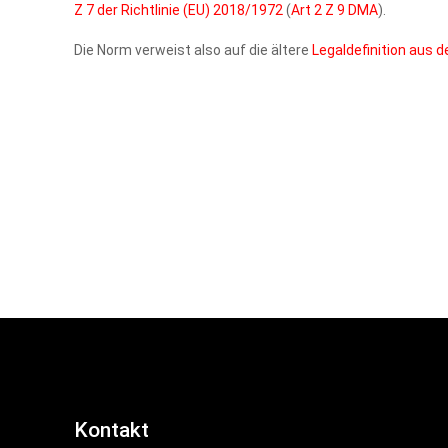
Z 7 der Richtlinie (EU) 2018/1972
(
Art 2 Z 9 DMA
).
Die Norm verweist also auf die ältere
Legaldefinition aus 
Kontakt