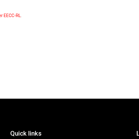
der EECC-RL
.
Quick links