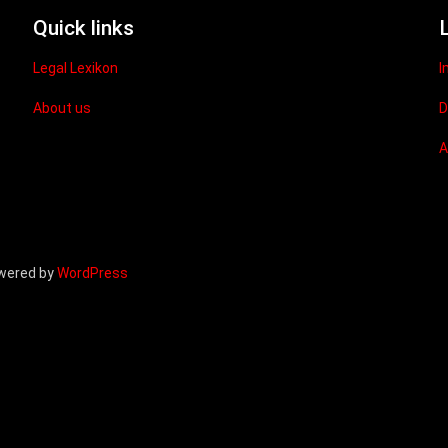
Quick links
Legal Lexikon
I
About us
D
owered by
WordPress