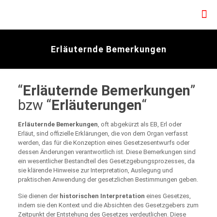
Erläuternde Bemerkungen
“
Erläuternde Bemerkungen
”
bzw “
Erläuterungen
“
Erläuternde Bemerkungen
, oft abgekürzt als EB, Erl oder
Erläut, sind offizielle Erklärungen, die von dem Organ verfasst
werden, das für die Konzeption eines Gesetzesentwurfs oder
dessen Änderungen verantwortlich ist. Diese Bemerkungen sind
ein wesentlicher Bestandteil des Gesetzgebungsprozesses, da
sie klärende Hinweise zur Interpretation, Auslegung und
praktischen Anwendung der gesetzlichen Bestimmungen geben.
Sie dienen der
historischen Interpretation
eines Gesetzes,
indem sie den Kontext und die Absichten des Gesetzgebers zum
Zeitpunkt der Entstehung des Gesetzes verdeutlichen. Diese