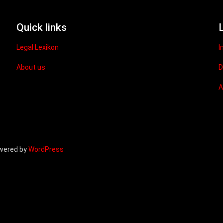
Quick links
Legal Lexikon
I
About us
D
owered by
WordPress