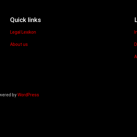
Quick links
Legal Lexikon
I
About us
D
owered by
WordPress