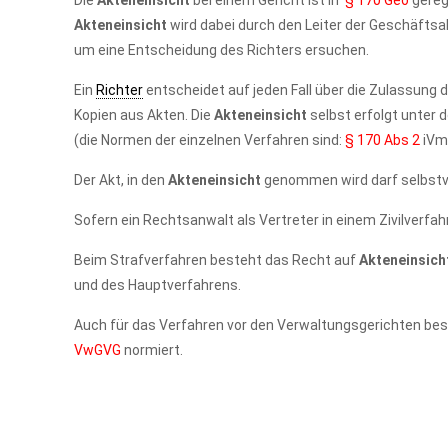
Die
Akteneinsicht
bei einem Gericht ist in
§ 170 Geo
gereg
Akteneinsicht
wird dabei durch den Leiter der Geschäftsa
um eine Entscheidung des Richters ersuchen.
Ein
Richter
entscheidet auf jeden Fall über die Zulassung 
Kopien aus Akten. Die
Akteneinsicht
selbst erfolgt unter
(die Normen der einzelnen Verfahren sind:
§ 170 Abs 2
iV
Der Akt, in den
Akteneinsicht
genommen wird darf selbstv
Sofern ein Rechtsanwalt als Vertreter in einem Zivilverfah
Beim Strafverfahren besteht das Recht auf
Akteneinsich
und des Hauptverfahrens.
Auch für das Verfahren vor den Verwaltungsgerichten be
VwGVG
normiert.