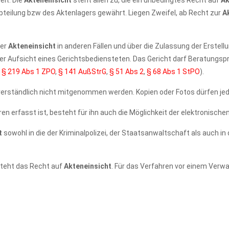
elt. Die
Akteneinsicht
steht allen zu, die ein unbedingtes Recht auf
Ak
bteilung bzw des Aktenlagers gewährt. Liegen Zweifel, ab Recht zur
A
der
Akteneinsicht
in anderen Fällen und über die Zulassung der Erstel
 der Aufsicht eines Gerichtsbediensteten. Das Gericht darf Beratung
m
§ 219 Abs 1 ZPO
,
§ 141 AußStrG
,
§ 51 Abs 2
,
§ 68 Abs 1 StPO
).
erständlich nicht mitgenommen werden. Kopien oder Fotos dürfen jed
ren erfasst ist, besteht für ihn auch die Möglichkeit der elektronische
t
sowohl in die der Kriminalpolizei, der Staatsanwaltschaft als auch i
steht das Recht auf
Akteneinsicht
. Für das Verfahren vor einem Verwa