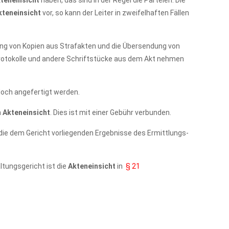
teneinsicht
haben, das sind in der Regel die Parteien. Die
kteneinsicht
vor, so kann der Leiter in zweifelhaften Fällen
lung von Kopien aus Strafakten und die Übersendung von
sprotokolle und andere Schriftstücke aus dem Akt nehmen
och angefertigt werden.
n
Akteneinsicht
. Dies ist mit einer Gebühr verbunden.
n die dem Gericht vorliegenden Ergebnisse des Ermittlungs-
ltungsgericht ist die
Akteneinsicht
in
§ 21