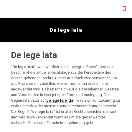
De lege lata
De lege lata
“
De lege lata
“, was wörtlich “nach gelegten Recht” bedeutet,
beschreibt die aktuelle Rechtslage aus der Perspektive des
derzeit geltenden Rechts. Dieser Ausdruck wird verwendet, um
das Recht so darzustellen, wie es momentan besteht und
angewendet wird. Es bezieht sich auf die bestehenden Gesetze
und Vorschriften in ihrer jetzigen Form und Auslegung. Der
Gegensatz dazu ist “
de lege ferenda
”, was sich auf zukünftig zu
diskutierende oder anzustrebende Rechtsänderungen bezieht.
Der Begriff
“de lege lata
” ist in allen Rechtsbereichen relevant
und wird etwa verwendet wenn es um die gegenwärtige
rechtliche Praxis und Entscheidungsfindung geht.