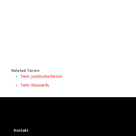
Related Terms:
Term: juristische Person
Term: Klausel-RL
Kontakt